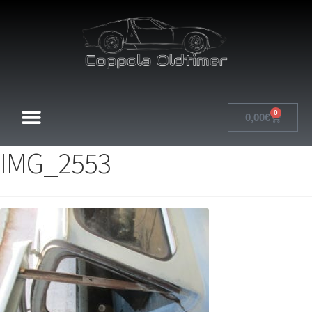
0
0,00
€
IMG_2553