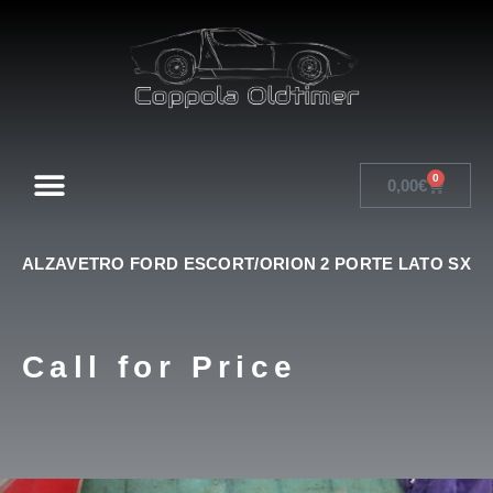
0
0,00
€
ALZAVETRO FORD ESCORT/ORION 2 PORTE LATO SX
Call for Price