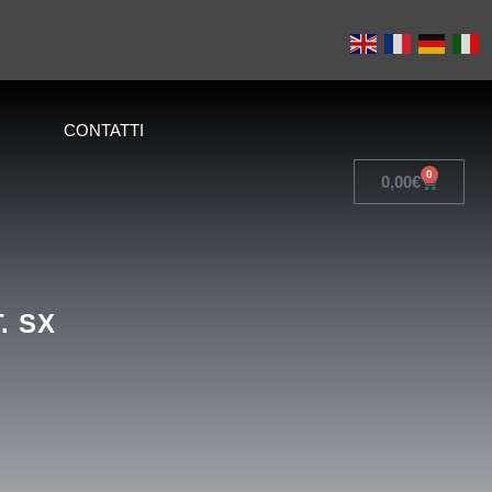
CONTATTI
0
0,00
€
. SX