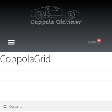
0
0,00
€
CoppolaGrid